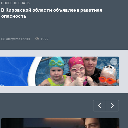
ПОЛЕЗНО ЗНАТЬ
О
В Кировской области объявлена ракетная
«
опасность
Л
в
06 августа 09:33
1922
0