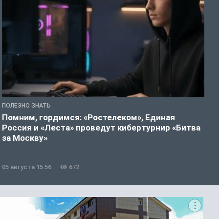
ПОЛЕЗНО ЗНАТЬ
П
Помним, гордимся: «Ростелеком», Единая
А
Россия и «Леста» проведут кибертурнир «Битва
о
за Москву»
05 августа 15:56
672
0