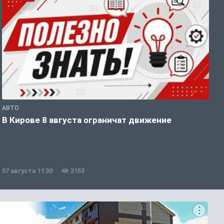
АВТО
П
В Кирове 8 августа ограничат движение
В
о
07 августа 11:30
3153
0