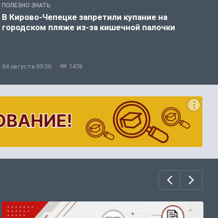
ПОЛЕЗНО ЗНАТЬ
З
В Кирово-Чепецке запретили купание на
К
городском пляже из-за кишечной палочки
п
04 августа 09:30
1478
0