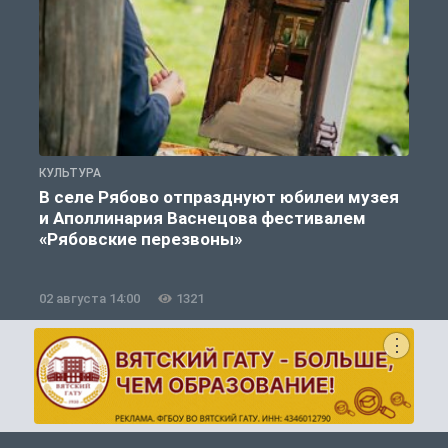
КУЛЬТУРА
К
В селе Рябово отпразднуют юбилеи музея
и Аполлинария Васнецова фестивалем
«Рябовские перезвоны»
02 августа 14:00
1321
2