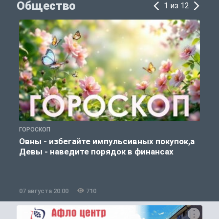
Общество
1 из 12
ГОРОСКОП
П
Овны - избегайте импульсивных покупок,а
Девы - наведите порядок в финансах
07 августа 20:00
710
0