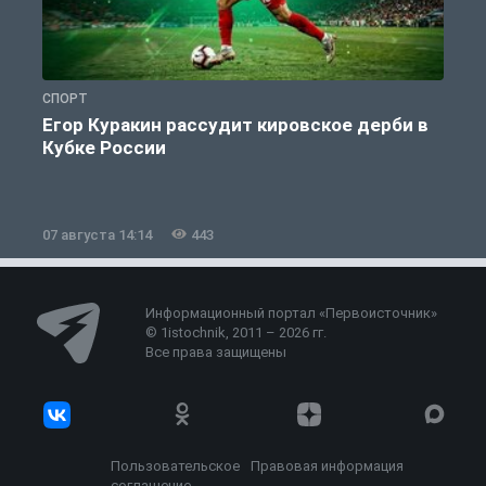
СПОРТ
С
Егор Куракин рассудит кировское дерби в
Кубке России
«
07 августа 14:14
443
0
Информационный портал «Первоисточник»
© 1istochnik, 2011 – 2026 гг.
Все права защищены
Пользовательское
Правовая информация
соглашение