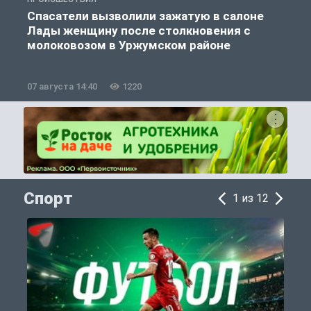
Спасатели вызволили зажатую в салоне
Лады женщину после столкновения с
молоковозом в Уржумском районе
07 августа 14:40
1220
0
Спорт
1 из 12