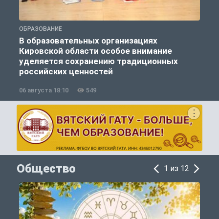
ОБРАЗОВАНИЕ
О
В образовательных организациях
Кировской области особое внимание
уделяется сохранению традиционных
российских ценностей
06 августа 18:10
549
0
Общество
1 из 12