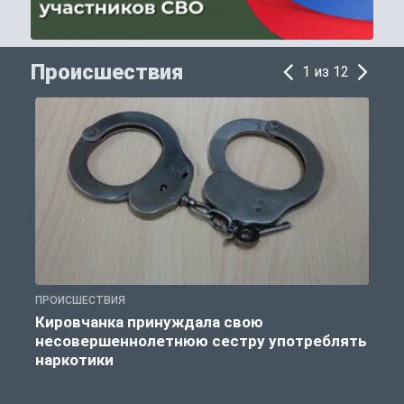
Происшествия
1 из 12
ПРОИСШЕСТВИЯ
П
Кировчанка принуждала свою
несовершеннолетнюю сестру употреблять
к
наркотики