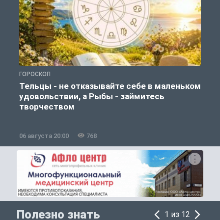
ГОРОСКОП
О
Тельцы - не отказывайте себе в маленьком
удовольствии, а Рыбы - займитесь
творчеством
06 августа 20:00
768
0
Полезно знать
1 из 12