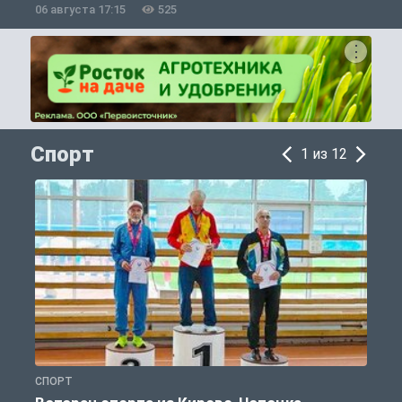
06 августа 17:15
525
0
Спорт
1 из 12
СПОРТ
С