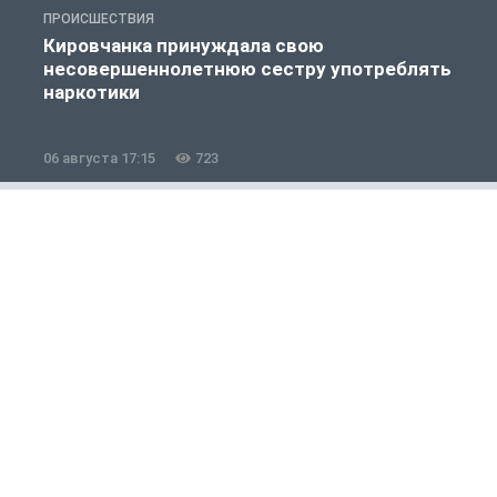
ПРОИСШЕСТВИЯ
П
Кировчанка принуждала свою
несовершеннолетнюю сестру употреблять
к
наркотики
06 августа 17:15
723
0
Общество
1 из 12