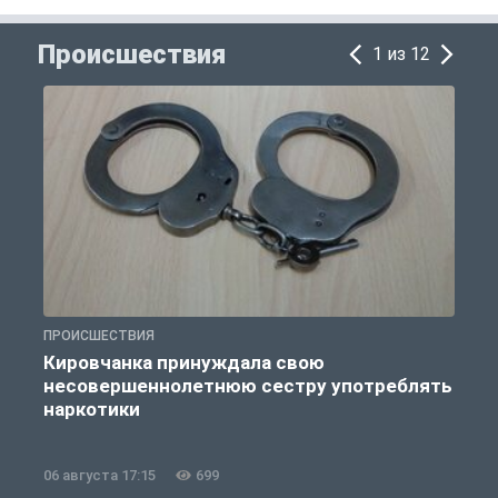
Происшествия
1 из 12
ПРОИСШЕСТВИЯ
П
Кировчанка принуждала свою
несовершеннолетнюю сестру употреблять
к
наркотики
06 августа 17:15
699
0