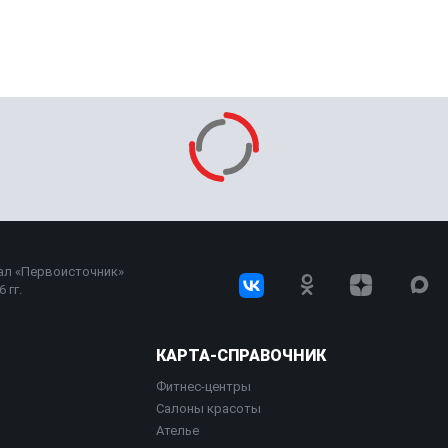
ал «Первоисточник»
 гг.
КАРТА-СПРАВОЧНИК
Фитнес-центры
Салоны красоты
Ателье