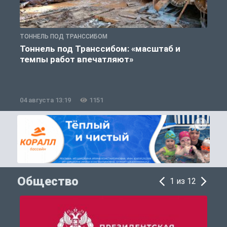
ТОННЕЛЬ ПОД ТРАНССИБОМ
Т
Тоннель под Транссибом: «масштаб и
темпы работ впечатляют»
э
04 августа 13:19
1151
2
Общество
1 из 12