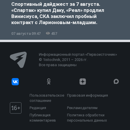
Спортивный дайджест за 7 августа.
«Спартак» купил Даку, «Реал» продлил
Винисиуса, СКА заключил пробный
контракт с Ларионовым-младшим.
07 августа 09:47
457
0
Информационный портал «Первоисточник»
© 1istochnik, 2011 – 2026 гг.
Все права защищены
Пользовательское
Правовая информация
соглашение
Редакция
Рекламодателям
Публикация
Политика обработки
комментариев
персональных данных