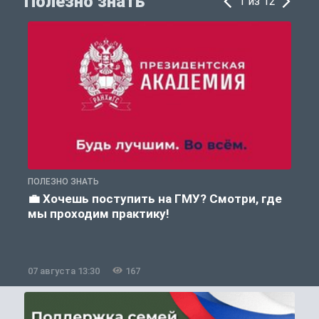
Полезно знать
1 из 12
ПОЛЕЗНО ЗНАТЬ
А
💼 Хочешь поступить на ГМУ? Смотри, где
мы проходим практику!
07 августа 13:30
167
0