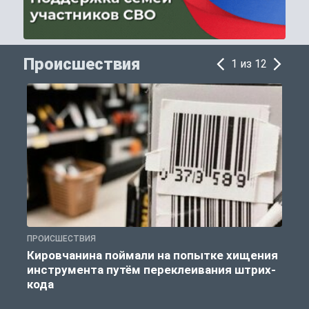
Происшествия
1 из 12
ПРОИСШЕСТВИЯ
П
Кировчанина поймали на попытке хищения
инструмента путём переклеивания штрих-
кода