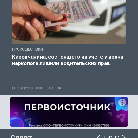
ПРОИСШЕСТВИЯ
П
Кировчанина, состоящего на учете у врача-
нарколога лишили водительских прав
08 августа 16:00
894
0
Спорт
1 из 12