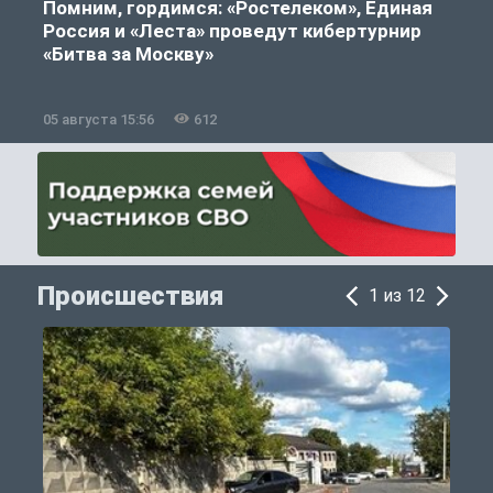
Помним, гордимся: «Ростелеком», Единая
Россия и «Леста» проведут кибертурнир
«Битва за Москву»
05 августа 15:56
612
0
Происшествия
1 из 12