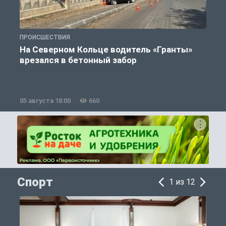
ПРОИСШЕСТВИЯ
П
На Северном Кольце водитель «Гранты»
врезался в бетонный забор
05 августа 18:00
660
0
Спорт
1 из 12