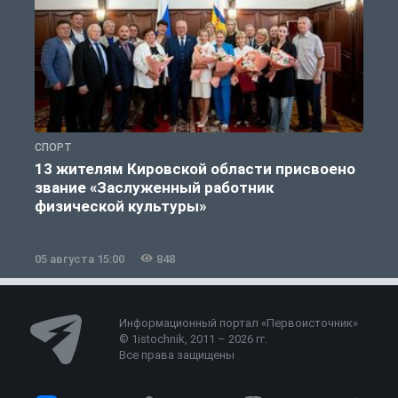
СПОРТ
С
13 жителям Кировской области присвоено
звание «Заслуженный работник
физической культуры»
05 августа 15:00
848
0
Информационный портал «Первоисточник»
© 1istochnik, 2011 – 2026 гг.
Все права защищены