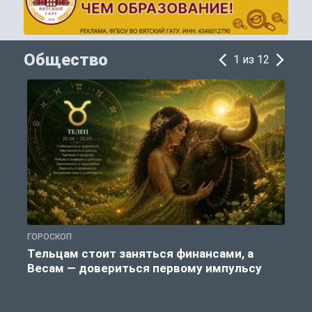
Общество
1 из 12
ГОРОСКОП
П
Тельцам стоит заняться финансами, а
Весам — довериться первому импульсу