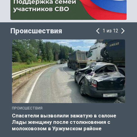
Происшествия
1 из 12
ПРОИСШЕСТВИЯ
П
Спасатели вызволили зажатую в салоне
Лады женщину после столкновения с
молоковозом в Уржумском районе