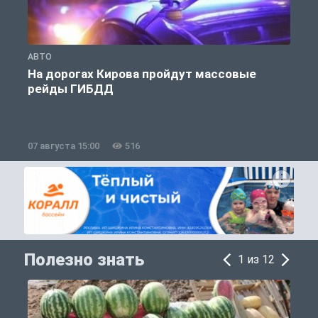
АВТО
А
На дорогах Кирова пройдут массовые
рейды ГИБДД
07 августа 15:00
516
0
Полезно знать
1 из 12