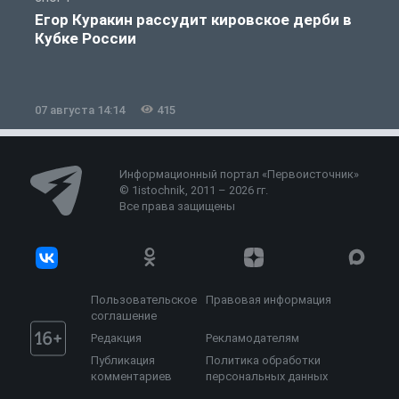
Егор Куракин рассудит кировское дерби в
Кубке России
«
07 августа 14:14
415
0
Информационный портал «Первоисточник»
© 1istochnik, 2011 – 2026 гг.
Все права защищены
Пользовательское
Правовая информация
соглашение
Редакция
Рекламодателям
Публикация
Политика обработки
комментариев
персональных данных