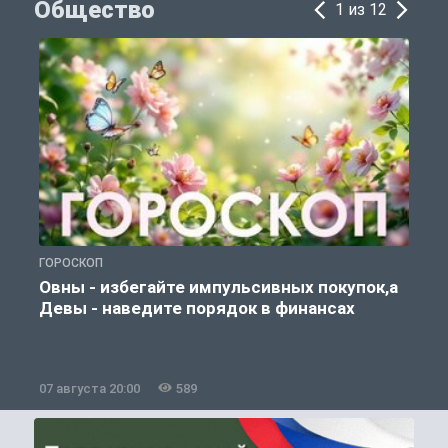
Общество
1 из 12
ГОРОСКОП
П
Овны - избегайте импульсивных покупок,а
Девы - наведите порядок в финансах
07 августа 20:00
589
0