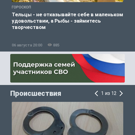
ГОРОСКОП
О
Тельцы - не отказывайте себе в маленьком
удовольствии, а Рыбы - займитесь
творчеством
06 августа 20:00
885
0
Происшествия
1 из 12