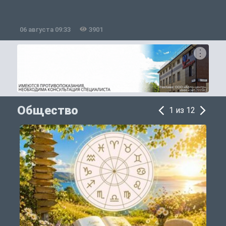
06 августа 09:33
3901
0
Общество
1 из 12