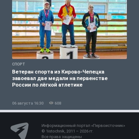
СПОРТ
С
Ветеран спорта из Кирово-Чепецка
завоевал две медали на первенстве
России по лёгкой атлетике
06 августа 16:30
608
0
Информационный портал «Первоисточник»
© 1istochnik, 2011 – 2026 гг.
Все права защищены