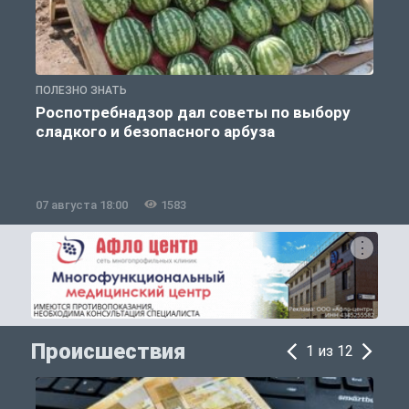
ПОЛЕЗНО ЗНАТЬ
П
Роспотребнадзор дал советы по выбору
сладкого и безопасного арбуза
07 августа 18:00
1583
0
Происшествия
1 из 12