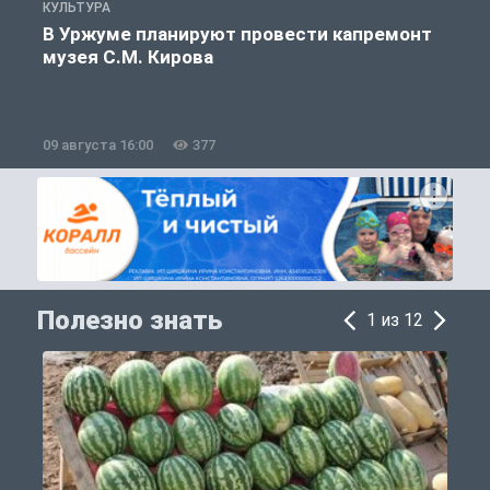
КУЛЬТУРА
П
В Уржуме планируют провести капремонт
музея С.М. Кирова
09 августа 16:00
377
0
Полезно знать
1 из 12