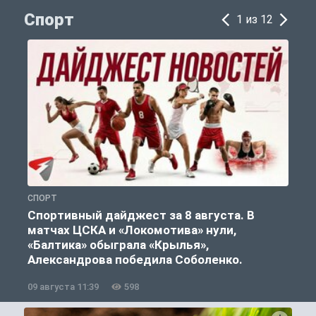
Спорт
1 из 12
СПОРТ
С
Спортивный дайджест за 8 августа. В
матчах ЦСКА и «Локомотива» нули,
«Балтика» обыграла «Крылья»,
Александрова победила Соболенко.
09 августа 11:39
598
0