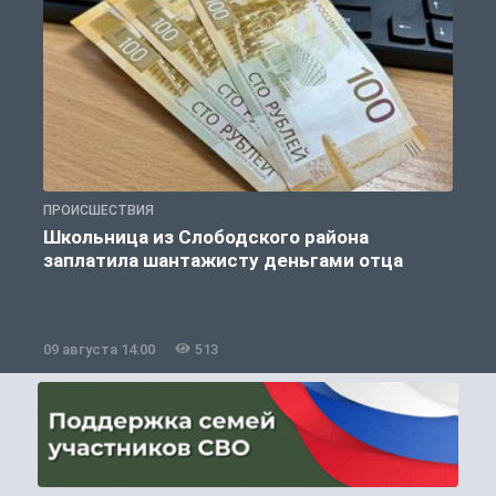
ПРОИСШЕСТВИЯ
П
Школьница из Слободского района
К
заплатила шантажисту деньгами отца
09 августа 14:00
513
0