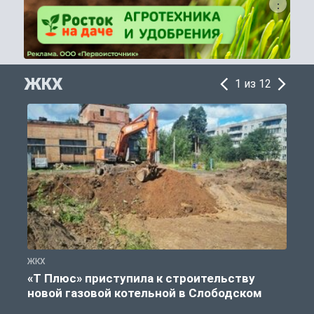
ЖКХ
1 из 12
ЖКХ
Ж
«Т Плюс» приступила к строительству
новой газовой котельной в Слободском