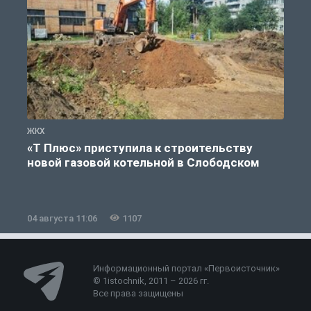
ЖКХ
Ж
«Т Плюс» приступила к строительству
новой газовой котельной в Слободском
04 августа 11:06
1107
0
Информационный портал «Первоисточник»
© 1istochnik, 2011 – 2026 гг.
Все права защищены