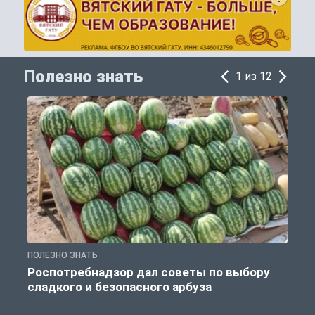
Полезно знать
1 из 12
ПОЛЕЗНО ЗНАТЬ
П
Роспотребнадзор дал советы по выбору
сладкого и безопасного арбуза