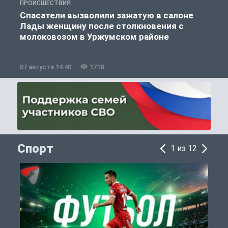
ПРОИСШЕСТВИЯ
П
Спасатели вызволили зажатую в салоне
Лады женщину после столкновения с
молоковозом в Уржумском районе
07 августа 14:40
1718
0
Спорт
1 из 12