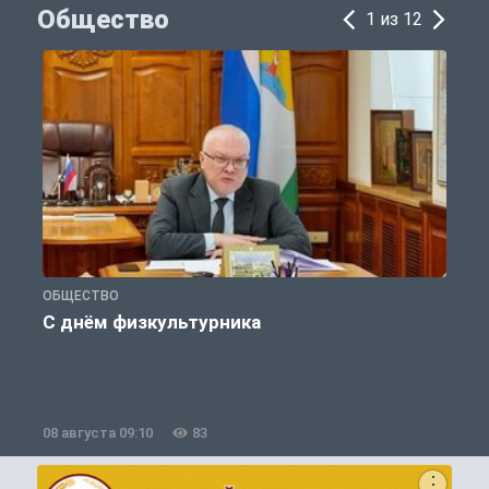
Общество
1 из 12
ОБЩЕСТВО
П
С днём физкультурника
08 августа 09:10
83
0