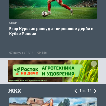
СПОРТ
С
Егор Куракин рассудит кировское дерби в
Кубке России
«
07 августа 14:14
586
0
ЖКХ
1 из 12