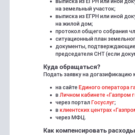
выписка из ЕГРН или иной до
на земельный участок;
выписка из ЕГРН или иной до
на жилой дом;
протокол общего собрания чл
ситуационный план земельног
документы, подтверждающие 
председателя СНТ (если доку
Куда обращаться?
Подать заявку на догазификацию 
на сайте
Единого оператора г
в
Личном кабинете «Газпром 
через портал
Госуслуг
;
в
клиентских центрах «Газпро
через МФЦ.
Как компенсировать расходы