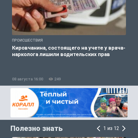
ПРОИСШЕСТВИЯ
О
Кировчанина, состоящего на учете у врача-
нарколога лишили водительских прав
08 августа 16:00
249
0
Полезно знать
1 из 12