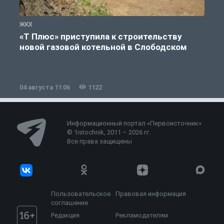
ЖКХ
Ж
«Т Плюс» приступила к строительству
новой газовой котельной в Слободском
04 августа 11:06
1122
0
Информационный портал «Первоисточник»
© 1istochnik, 2011 – 2026 гг.
Все права защищены
Пользовательское
Правовая информация
соглашение
Редакция
Рекламодателям