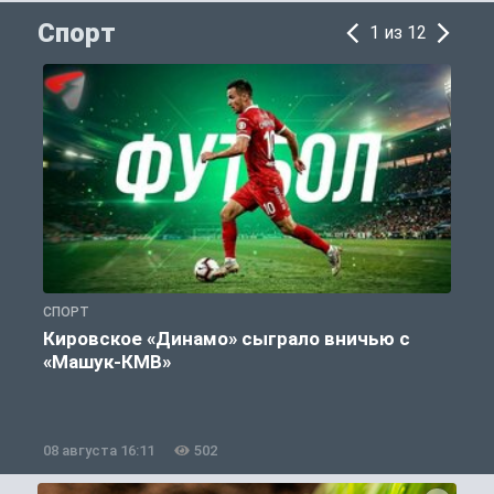
Спорт
1 из 12
СПОРТ
С
Кировское «Динамо» сыграло вничью с
«Машук-КМВ»
в
08 августа 16:11
502
0