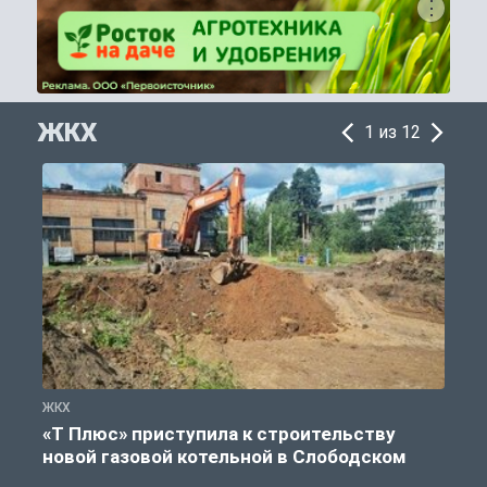
ЖКХ
1 из 12
ЖКХ
Ж
«Т Плюс» приступила к строительству
новой газовой котельной в Слободском