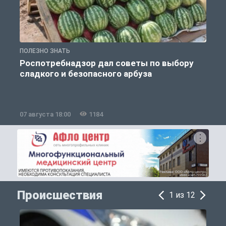
ПОЛЕЗНО ЗНАТЬ
П
Роспотребнадзор дал советы по выбору
сладкого и безопасного арбуза
07 августа 18:00
1184
0
Происшествия
1 из 12