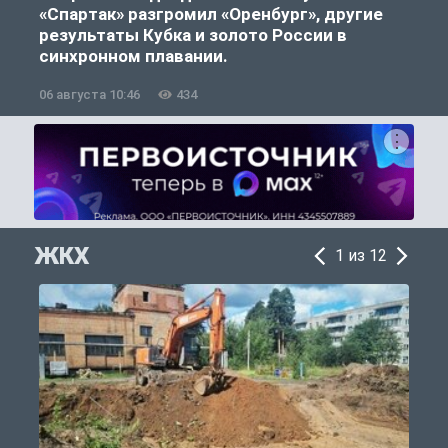
«Спартак» разгромил «Оренбург», другие
результаты Кубка и золото России в
синхронном плавании.
06 августа 10:46
434
0
ЖКХ
1 из 12