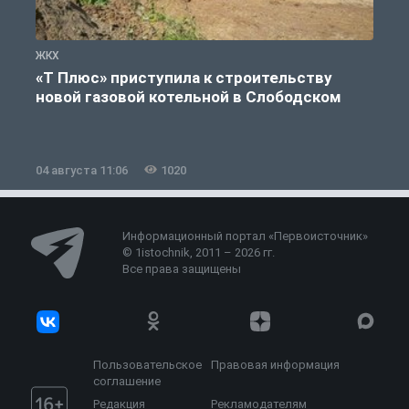
ЖКХ
Ж
«Т Плюс» приступила к строительству
новой газовой котельной в Слободском
04 августа 11:06
1020
0
Информационный портал «Первоисточник»
© 1istochnik, 2011 – 2026 гг.
Все права защищены
Пользовательское
Правовая информация
соглашение
Редакция
Рекламодателям