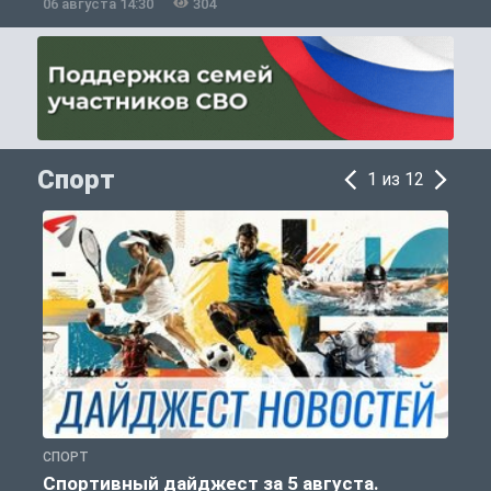
06 августа 14:30
304
0
Спорт
1 из 12
СПОРТ
С
Спортивный дайджест за 5 августа.