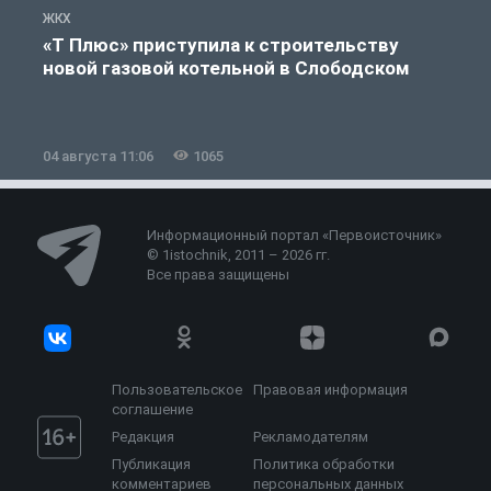
ЖКХ
Ж
«Т Плюс» приступила к строительству
новой газовой котельной в Слободском
04 августа 11:06
1065
0
Информационный портал «Первоисточник»
© 1istochnik, 2011 – 2026 гг.
Все права защищены
Пользовательское
Правовая информация
соглашение
Редакция
Рекламодателям
Публикация
Политика обработки
комментариев
персональных данных