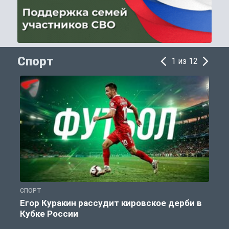
Спорт
1 из 12
СПОРТ
С
Егор Куракин рассудит кировское дерби в
Кубке России
«