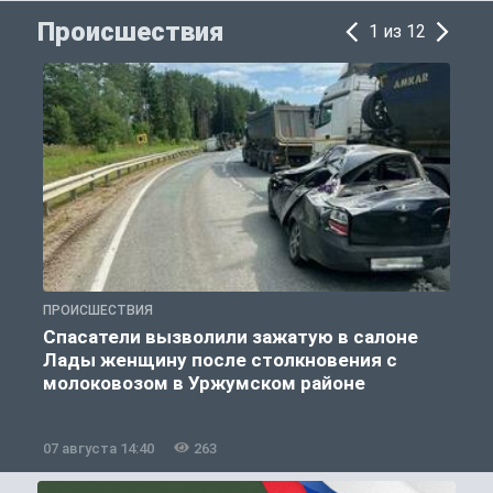
Происшествия
1 из 12
ПРОИСШЕСТВИЯ
П
Спасатели вызволили зажатую в салоне
Лады женщину после столкновения с
молоковозом в Уржумском районе
07 августа 14:40
263
0