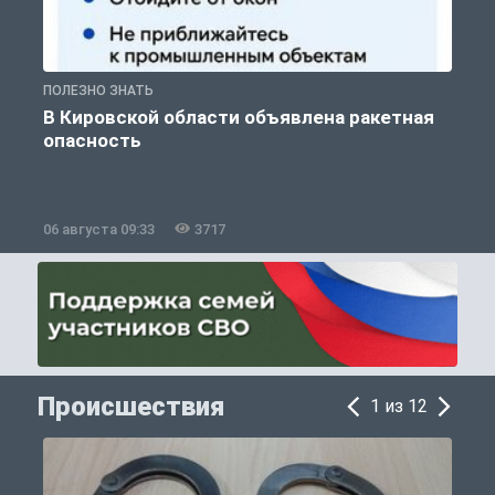
ПОЛЕЗНО ЗНАТЬ
Т
В Кировской области объявлена ракетная
опасность
06 августа 09:33
3717
0
Происшествия
1 из 12