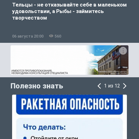
Тельцы - не отказывайте себе в маленьком
удовольствии, а Рыбы - займитесь
творчеством
06 августа 20:00
560
0
Полезно знать
1 из 12