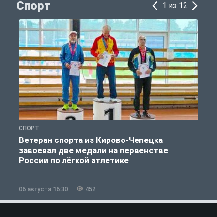
Спорт
1 из 12
СПОРТ
С
Ветеран спорта из Кирово-Чепецка
завоевал две медали на первенстве
России по лёгкой атлетике
06 августа 16:30
452
0