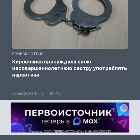
ПРОИСШЕСТВИЯ
П
Кировчанка принуждала свою
несовершеннолетнюю сестру употреблять
к
наркотики
06 августа 17:15
437
0