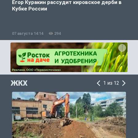
Егор Куракин рассудит кировское дерби в
Кубке России
«
07 августа 14:14
294
0
ЖКХ
1 из 12