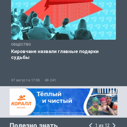
ОБЩЕСТВО
Э
Кировчане назвали главные подарки
судьбы
07 августа 17:00
241
0
Полезно знать
1 из 12