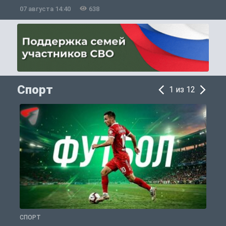
07 августа 14:40
638
0
Спорт
1 из 12
СПОРТ
С