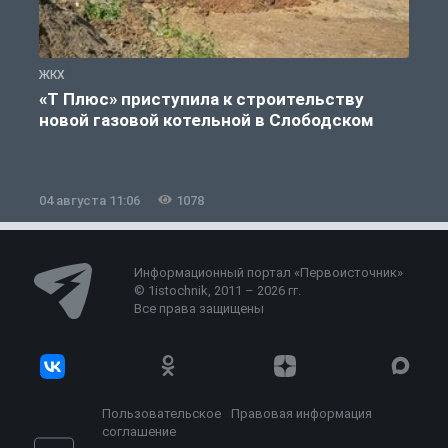
ЖКХ
Ж
«Т Плюс» приступила к строительству
новой газовой котельной в Слободском
04 августа 11:06
1078
0
Информационный портал «Первоисточник»
© 1istochnik, 2011 – 2026 гг.
Все права защищены
Пользовательское
Правовая информация
соглашение