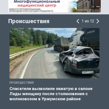
Происшествия
1 из 12
ПРОИСШЕСТВИЯ
П
Спасатели вызволили зажатую в салоне
Лады женщину после столкновения с
молоковозом в Уржумском районе