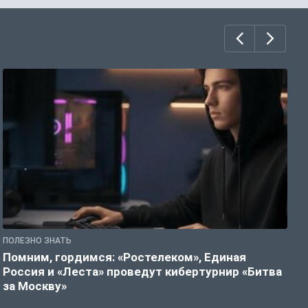
ПОЛЕЗНО ЗНАТЬ
П
Помним, гордимся: «Ростелеком», Единая
А
Россия и «Леста» проведут кибертурнир «Битва
о
за Москву»