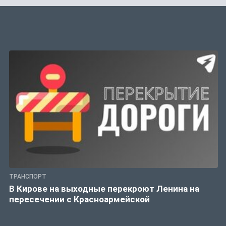
ТРАНСПОРТ
В Кирове на выходные перекроют Ленина на
пересечении с Красноармейской