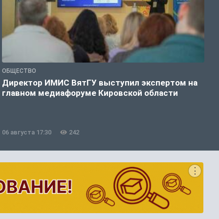
ОБЩЕСТВО
П
Директор ИМИС ВятГУ выступил экспертом на
К
главном медиафоруме Кировской области
н
н
06 августа 17:30
242
0