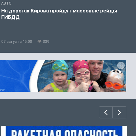
АВТО
О
На дорогах Кирова пройдут массовые рейды
Б
ГИБДД
р
07 августа 15:00
339
0