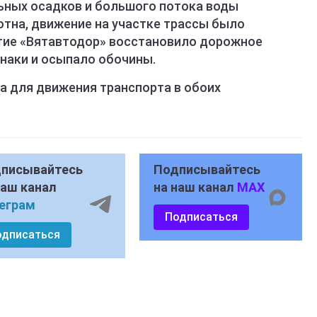
льных осадков и большого потока воды
тна, движение на участке трассы было
тие «Вятавтодор» восстановило дорожное
наки и осыпало обочины.
а для движения транспорта в обоих
писывайтесь
Подписывайтесь
наш канал
на наш канал
MAX
еграм
Подписаться
одписаться