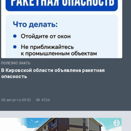
ПОЛЕЗНО ЗНАТЬ
Т
В Кировской области объявлена ракетная
В
опасность
п
06 августа 09:33
4124
0