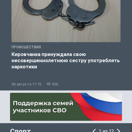
ПРОИСШЕСТВИЯ
П
Кировчанка принуждала свою
несовершеннолетнюю сестру употреблять
к
наркотики
06 августа 17:15
656
0
Спорт
1 из 12