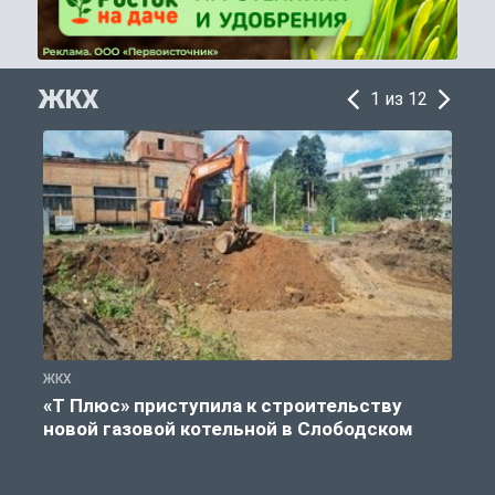
ЖКХ
1 из 12
ЖКХ
Ж
«Т Плюс» приступила к строительству
новой газовой котельной в Слободском