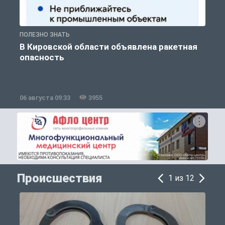
ПОЛЕЗНО ЗНАТЬ
Т
В Кировской области объявлена ракетная
опасность
06 августа 09:33
3955
0
Происшествия
1 из 12