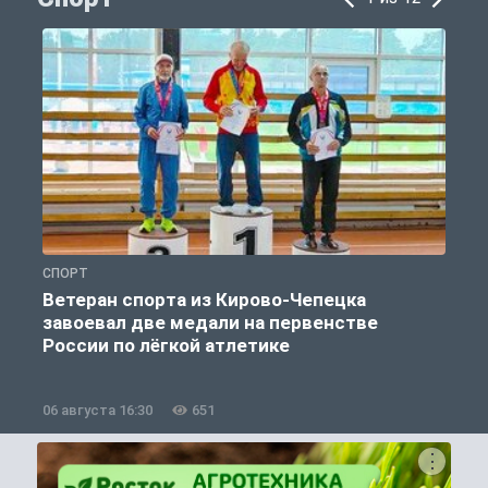
СПОРТ
С
Ветеран спорта из Кирово-Чепецка
завоевал две медали на первенстве
России по лёгкой атлетике
06 августа 16:30
651
0