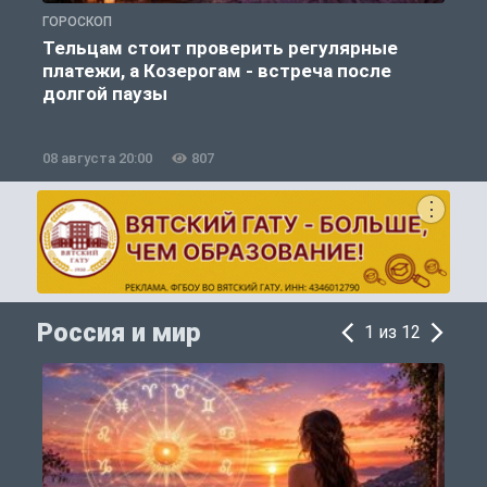
ГОРОСКОП
Г
Тельцам стоит проверить регулярные
платежи, а Козерогам - встреча после
долгой паузы
08 августа 20:00
807
0
Россия и мир
1 из 12