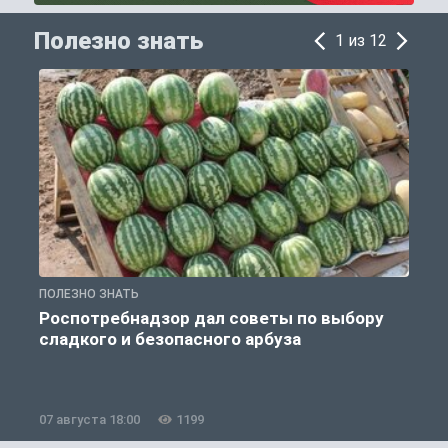
Полезно знать
1 из 12
ПОЛЕЗНО ЗНАТЬ
П
Роспотребнадзор дал советы по выбору
сладкого и безопасного арбуза
07 августа 18:00
1199
0