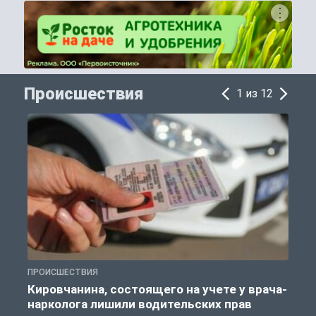
Происшествия
1 из 12
ПРОИСШЕСТВИЯ
П
Кировчанина, состоящего на учете у врача-
нарколога лишили водительских прав