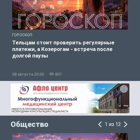
ГОРОСКОП
Г
Тельцам стоит проверить регулярные
платежи, а Козерогам - встреча после
долгой паузы
08 августа 20:00
807
0
Общество
1 из 12