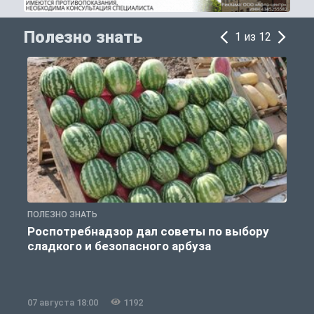
Полезно знать
1 из 12
ПОЛЕЗНО ЗНАТЬ
П
Роспотребнадзор дал советы по выбору
сладкого и безопасного арбуза
07 августа 18:00
1192
0