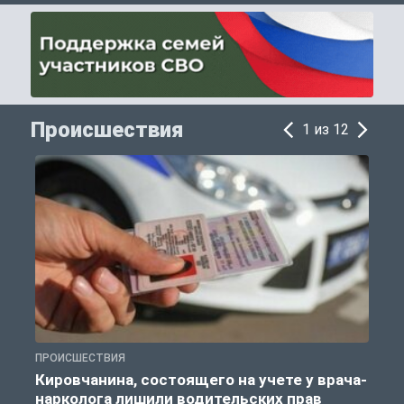
Происшествия
1 из 12
ПРОИСШЕСТВИЯ
П
Кировчанина, состоящего на учете у врача-
нарколога лишили водительских прав