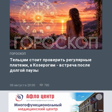
ГОРОСКОП
О
Тельцам стоит проверить регулярные
платежи, а Козерогам - встреча после
долгой паузы
08 августа 20:00
785
0