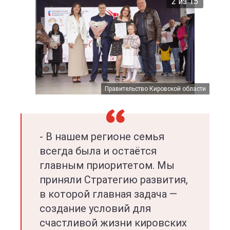
2 из 15
Правительство Кировской области
Правительство Кировской области
Правительство Кировской области
Правительство Кировской области
Правительство Кировской области
Правительство Кировской области
Правительство Кировской области
Правительство Кировской области
Правительство Кировской области
Правительство Кировской области
Правительство Кировской области
Правительство Кировской области
Правительство Кировской области
Правительство Кировской области
Правительство Кировской области
- В нашем регионе семья
всегда была и остаётся
главным приоритетом. Мы
приняли Стратегию развития,
в которой главная задача —
создание условий для
счастливой жизни кировских