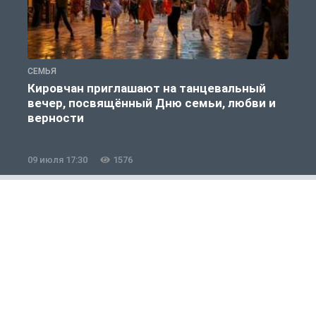
СЕМЬЯ
С
Кировчан приглашают на танцевальный
вечер, посвящённый Дню семьи, любви и
верности
09 июля 17:30
1576
0
Общество
1 из 12