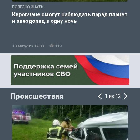
ПОЛЕЗНО ЗНАТЬ
П
Кировчане смогут наблюдать парад планет
и звездопад в одну ночь
к
10 августа 17:00
118
1
Происшествия
1 из 12