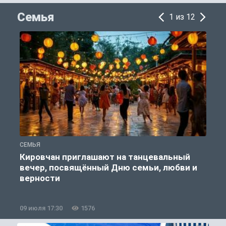
Семья
1 из 12
СЕМЬЯ
С
Кировчан приглашают на танцевальный
вечер, посвящённый Дню семьи, любви и
верности
09 июля 17:30
1576
0