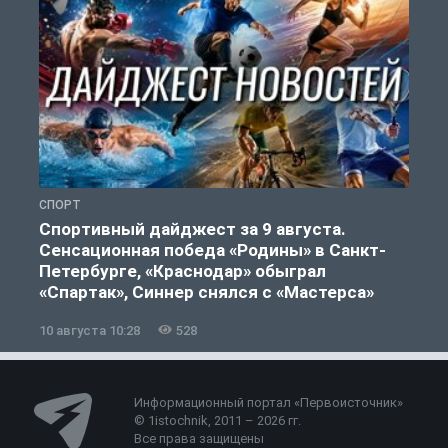
СПОРТ
Ф
Спортивный дайджест за 9 августа.
Сенсационная победа «Родины» в Санкт-
Петербурге, «Краснодар» обыграл
«Спартак», Синнер снялся с «Мастерса»
10 августа 10:28
528
0
Информационный портал «Первоисточник»
© 1istochnik, 2011 – 2026 гг.
Все права защищены