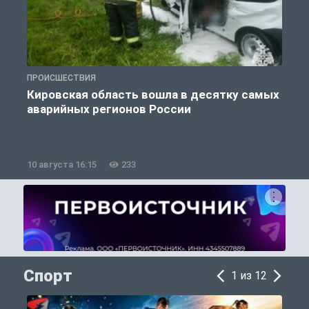
ПРОИСШЕСТВИЯ
П
Кировская область вошла в десятку самых
аварийных регионов России
10 августа 16:15
233
1
Спорт
1 из 12