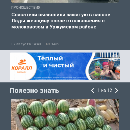
ПРОИСШЕСТВИЯ
П
Спасатели вызволили зажатую в салоне
Лады женщину после столкновения с
молоковозом в Уржумском районе
07 августа 14:40
1439
0
Полезно знать
1 из 12