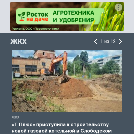
ЖКХ
1 из 12
ЖКХ
Ж
«Т Плюс» приступила к строительству
новой газовой котельной в Слободском