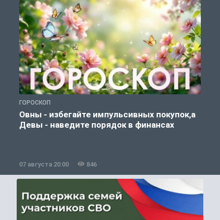
ГОРОСКОП
П
Овны - избегайте импульсивных покупок,а
Девы - наведите порядок в финансах
07 августа 20:00
846
0