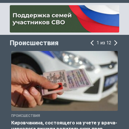
Происшествия
1 из 12
ПРОИСШЕСТВИЯ
П
Кировчанина, состоящего на учете у врача-
нарколога лишили водительских прав