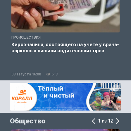
ПРОИСШЕСТВИЯ
А
Кировчанина, состоящего на учете у врача-
нарколога лишили водительских прав
08 августа 16:00
613
0
Общество
1 из 12