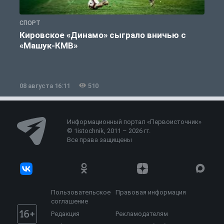
СПОРТ
С
Кировское «Динамо» сыграло вничью с
«Машук-КМВ»
в
08 августа 16:11
510
0
Информационный портал «Первоисточник»
© 1istochnik, 2011 – 2026 гг.
Все права защищены
Пользовательское
Правовая информация
соглашение
Редакция
Рекламодателям