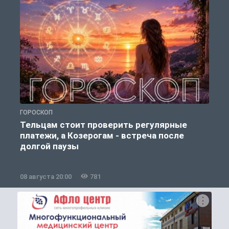
ГОРОСКОП
О
Тельцам стоит проверить регулярные
платежи, а Козерогам - встреча после
долгой паузы
08 августа 20:00
781
0