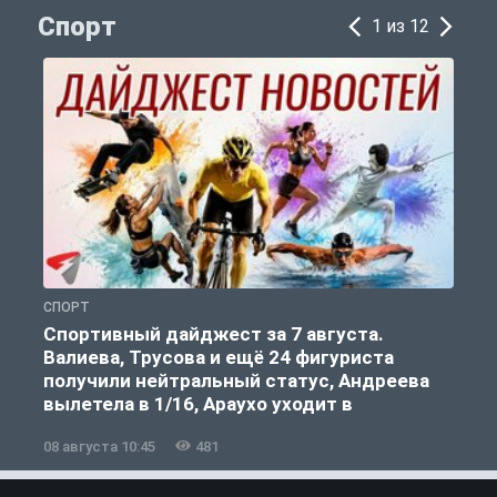
Спорт
1 из 12
СПОРТ
С
Спортивный дайджест за 7 августа.
Валиева, Трусова и ещё 24 фигуриста
получили нейтральный статус, Андреева
вылетела в 1/16, Араухо уходит в
«Ливерпуль»
08 августа 10:45
481
0