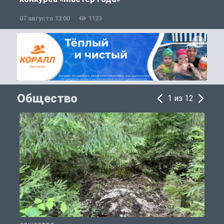
07 августа 13:00
1123
0
Общество
1 из 12