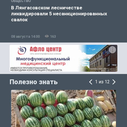
ОБЩЕСТВО
О
В Лянгасовском лесничестве
ликвидировали 5 несанкционированных
свалок
08 августа 14:00
163
0
Полезно знать
1 из 12