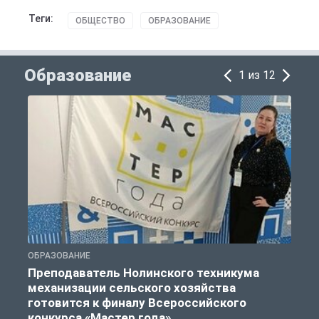
Теги:
ОБЩЕСТВО
ОБРАЗОВАНИЕ
Образование
1 из 12
ОБРАЗОВАНИЕ
О
Преподаватель Нолинского техникума
механизации сельского хозяйства
готовится к финалу Всероссийского
конкурса «Мастер года»