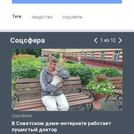
Теги:
ОБЩЕСТВО
СОЦСФЕРА
Соцсфера
1 из 12
СОЦСФЕРА
С
В Советском доме-интернате работает
пушистый доктор