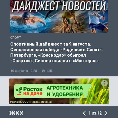
СПОРТ
Ф
Спортивный дайджест за 9 августа.
Сенсационная победа «Родины» в Санкт-
Петербурге, «Краснодар» обыграл
«Спартак», Синнер снялся с «Мастерса»
10 августа 10:28
445
0
ЖКХ
1 из 12