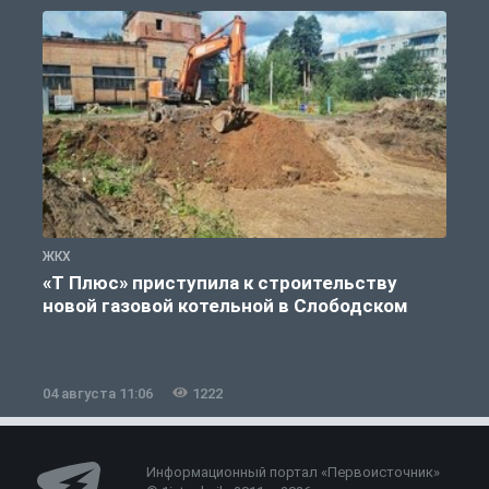
ЖКХ
Ж
«Т Плюс» приступила к строительству
новой газовой котельной в Слободском
04 августа 11:06
1222
0
Информационный портал «Первоисточник»