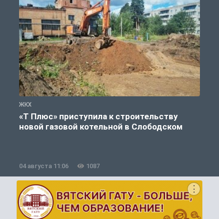
ЖКХ
Ж
«Т Плюс» приступила к строительству
новой газовой котельной в Слободском
04 августа 11:06
1087
0