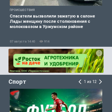
ПРОИСШЕСТВИЯ
П
Спасатели вызволили зажатую в салоне
Лады женщину после столкновения с
молоковозом в Уржумском районе
07 августа 14:40
914
0
Спорт
1 из 12