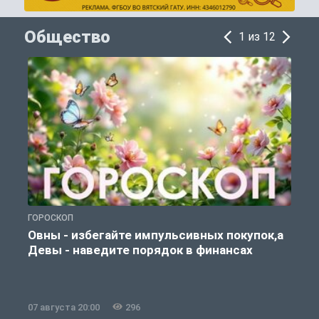
Общество
1 из 12
ГОРОСКОП
П
Овны - избегайте импульсивных покупок,а
Девы - наведите порядок в финансах
07 августа 20:00
296
0