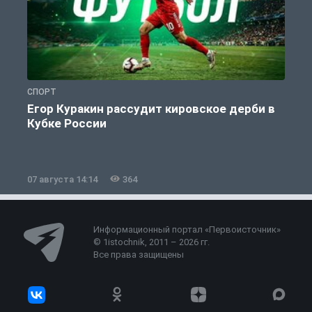
СПОРТ
С
Егор Куракин рассудит кировское дерби в
Кубке России
«
07 августа 14:14
364
0
Информационный портал «Первоисточник»
© 1istochnik, 2011 – 2026 гг.
Все права защищены