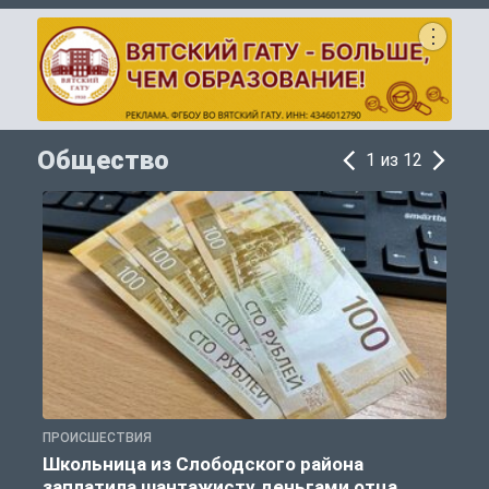
Общество
1 из 12
ПРОИСШЕСТВИЯ
А
Школьница из Слободского района
заплатила шантажисту деньгами отца