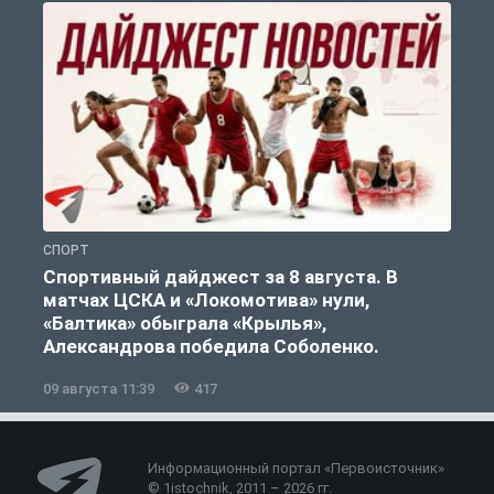
СПОРТ
С
Спортивный дайджест за 8 августа. В
матчах ЦСКА и «Локомотива» нули,
«Балтика» обыграла «Крылья»,
Александрова победила Соболенко.
09 августа 11:39
417
0
Информационный портал «Первоисточник»
© 1istochnik, 2011 – 2026 гг.