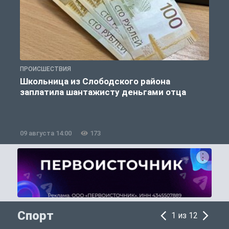
ПРОИСШЕСТВИЯ
П
Школьница из Слободского района
К
заплатила шантажисту деньгами отца
09 августа 14:00
173
0
Спорт
1 из 12