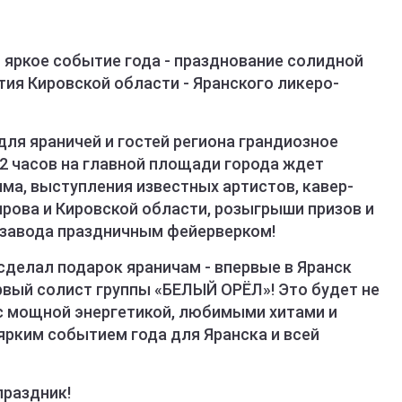
 яркое событие года - празднование солидной
ия Кировской области - Яранского ликеро-
ля яраничей и гостей региона грандиозное
 22 часов на главной площади города ждет
ма, выступления известных артистов, кавер-
ирова и Кировской области, розыгрыши призов и
 завода праздничным фейерверком!
сделал подарок яраничам - впервые в Яранск
вый солист группы «БЕЛЫЙ ОРЁЛ»! Это будет не
 с мощной энергетикой, любимыми хитами и
ярким событием года для Яранска и всей
праздник!