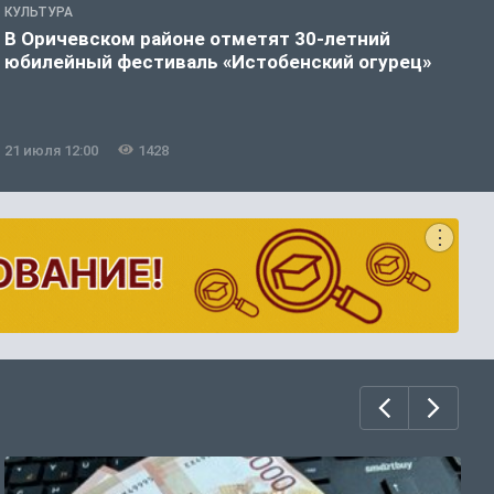
КУЛЬТУРА
К
В Оричевском районе отметят 30-летний
юбилейный фестиваль «Истобенский огурец»
в
21 июля 12:00
1428
2