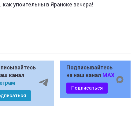
 как упоительны в Яранске вечера!
писывайтесь
Подписывайтесь
наш канал
на наш канал
MAX
еграм
Подписаться
одписаться