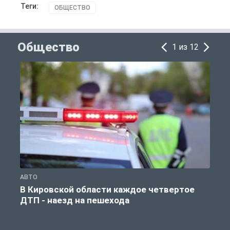
Теги:
ОБЩЕСТВО
Общество
1 из 12
АВТО
О
В Кировской области каждое четвертое
ДТП - наезд на пешехода