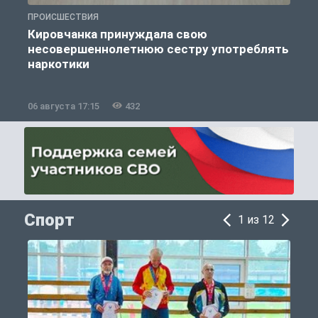
ПРОИСШЕСТВИЯ
П
Кировчанка принуждала свою
несовершеннолетнюю сестру употреблять
к
наркотики
06 августа 17:15
432
0
Спорт
1 из 12