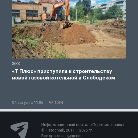
ЖКХ
Ж
«Т Плюс» приступила к строительству
новой газовой котельной в Слободском
04 августа 11:06
1034
0
Информационный портал «Первоисточник»
© 1istochnik, 2011 – 2026 гг.
Все права защищены