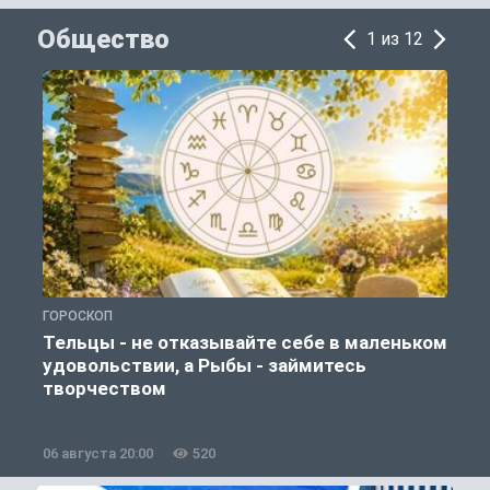
Общество
1 из 12
ГОРОСКОП
О
Тельцы - не отказывайте себе в маленьком
удовольствии, а Рыбы - займитесь
творчеством
06 августа 20:00
520
0