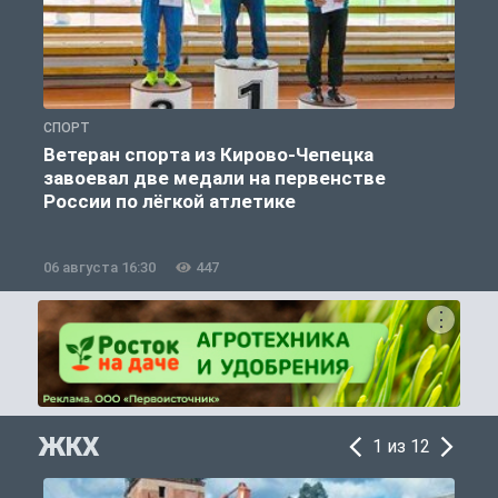
СПОРТ
С
Ветеран спорта из Кирово-Чепецка
завоевал две медали на первенстве
России по лёгкой атлетике
06 августа 16:30
447
0
ЖКХ
1 из 12