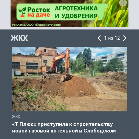
ЖКХ
1 из 12
ЖКХ
Ж
«Т Плюс» приступила к строительству
новой газовой котельной в Слободском