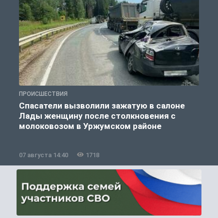
ПРОИСШЕСТВИЯ
П
Спасатели вызволили зажатую в салоне
Лады женщину после столкновения с
молоковозом в Уржумском районе
07 августа 14:40
1718
0