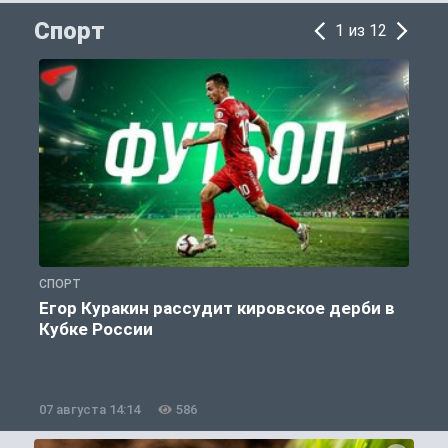
Спорт
1 из 12
СПОРТ
С
Егор Куракин рассудит кировское дерби в
Кубке России
«
07 августа 14:14
586
0