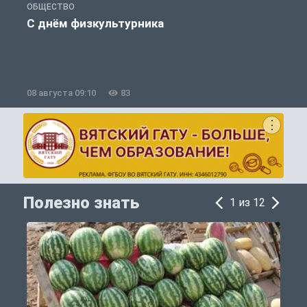
ОБЩЕСТВО
П
С днём физкультурника
08 августа 09:10
83
0
Полезно знать
1 из 12