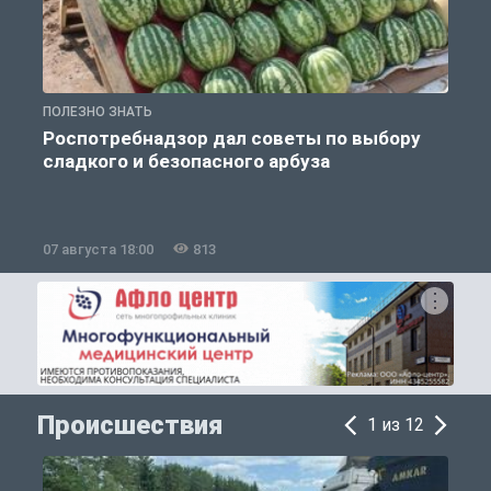
ПОЛЕЗНО ЗНАТЬ
П
Роспотребнадзор дал советы по выбору
сладкого и безопасного арбуза
07 августа 18:00
813
0
Происшествия
1 из 12