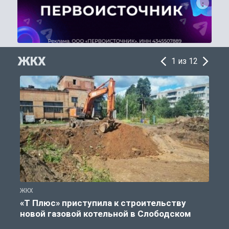
ЖКХ
1 из 12
ЖКХ
Ж
«Т Плюс» приступила к строительству
новой газовой котельной в Слободском