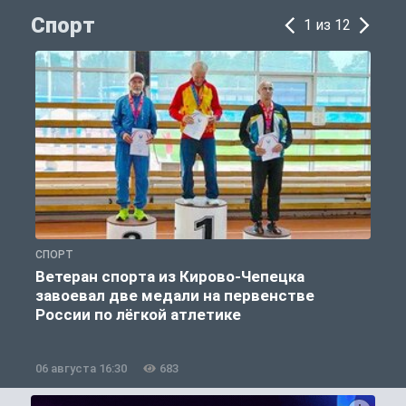
Спорт
1 из 12
СПОРТ
С
Ветеран спорта из Кирово-Чепецка
завоевал две медали на первенстве
России по лёгкой атлетике
06 августа 16:30
683
0