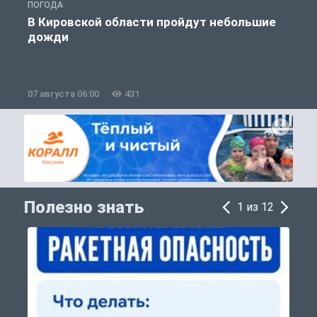
ПОГОДА
Г
В Кировской области пройдут небольшие
дожди
07 августа 06:00
431
0
Полезно знать
1 из 12