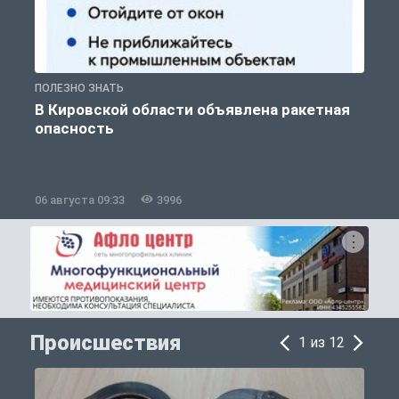
ПОЛЕЗНО ЗНАТЬ
Т
В Кировской области объявлена ракетная
опасность
06 августа 09:33
3996
0
Происшествия
1 из 12