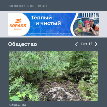
08 августа 10:00
484
0
Общество
1 из 12
ОБЩЕСТВО
О