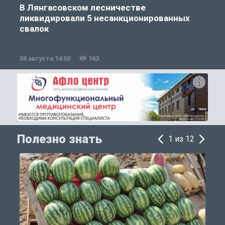
В Лянгасовском лесничестве
ликвидировали 5 несанкционированных
свалок
08 августа 14:00
163
0
Полезно знать
1 из 12