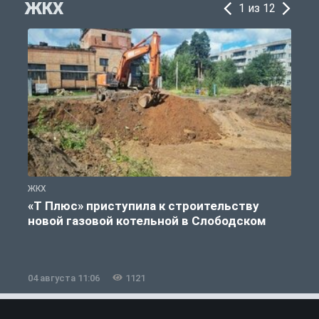
ЖКХ
1 из 12
ЖКХ
Ж
«Т Плюс» приступила к строительству
новой газовой котельной в Слободском
04 августа 11:06
1121
0