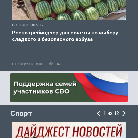
ПОЛЕЗНО ЗНАТЬ
П
Роспотребнадзор дал советы по выбору
сладкого и безопасного арбуза
07 августа 18:00
947
0
Спорт
1 из 12