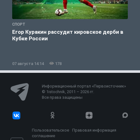
СПОРТ
С
Егор Куракин рассудит кировское дерби в
Кубке России
«
07 августа 14:14
178
0
Информационный портал «Первоисточник»
© 1istochnik, 2011 – 2026 гг.
Все права защищены
Пользовательское
Правовая информация
соглашение