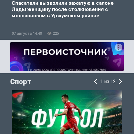
Спасатели вызволили зажатую в салоне
Лады женщину после столкновения с
молоковозом в Уржумском районе
07 августа 14:40
225
0
Спорт
1 из 12