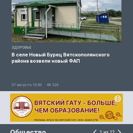
ЗДОРОВЬЕ
З
В селе Новый Бурец Вятскополянского
района возвели новый ФАП
07 августа 13:00
326
0
Общество
1 из 12