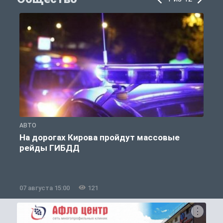
АВТО
О
На дорогах Кирова пройдут массовые
рейды ГИБДД
07 августа 15:00
121
0