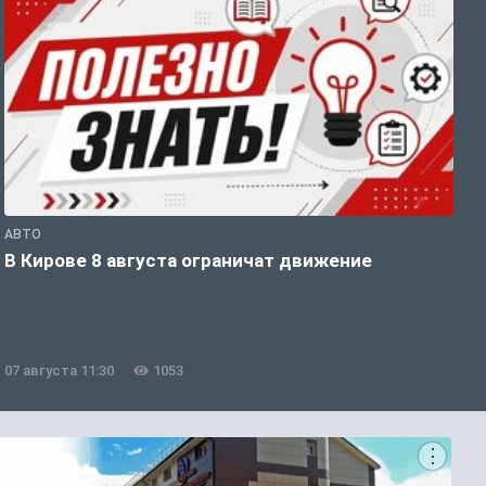
АВТО
П
В Кирове 8 августа ограничат движение
В
о
07 августа 11:30
1053
0