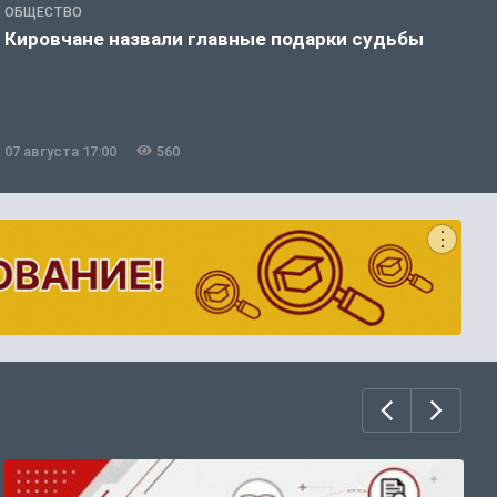
ОБЩЕСТВО
Э
Кировчане назвали главные подарки судьбы
В
о
07 августа 17:00
560
0