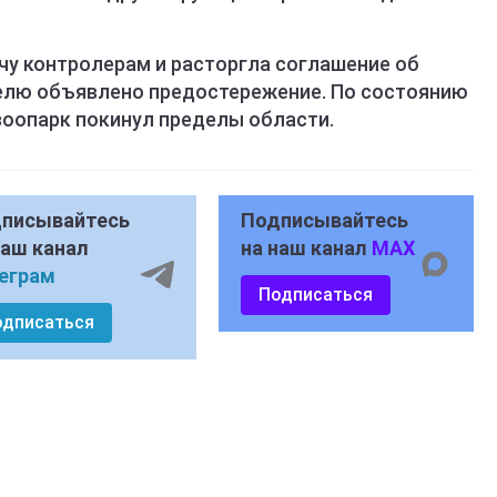
у контролерам и расторгла соглашение об
телю объявлено предостережение. По состоянию
зоопарк покинул пределы области.
писывайтесь
Подписывайтесь
наш канал
на наш канал
MAX
еграм
Подписаться
одписаться