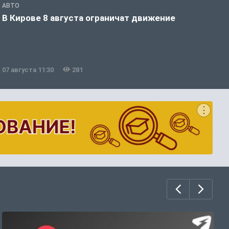
АВТО
П
В Кирове 8 августа ограничат движение
В
Д
07 августа 11:30
281
0