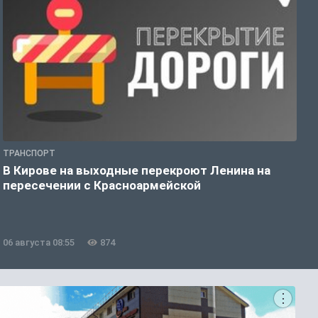
ТРАНСПОРТ
П
В Кирове на выходные перекроют Ленина на
П
пересечении с Красноармейской
Р
з
06 августа 08:55
874
0