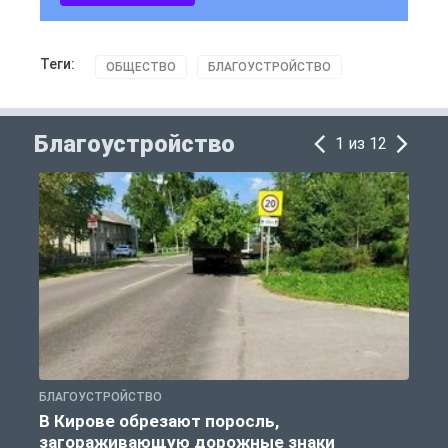
Теги:
ОБЩЕСТВО
БЛАГОУСТРОЙСТВО
Благоустройство
1 из 12
БЛАГОУСТРОЙСТВО
Б
В Кирове обрезают поросль,
загораживающую дорожные знаки