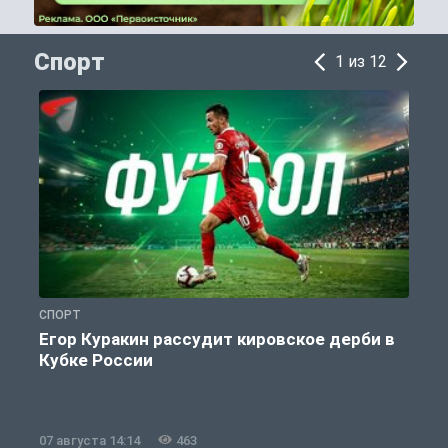
Спорт
1 из 12
СПОРТ
С
Егор Куракин рассудит кировское дерби в
Кубке России
«
07 августа 14:14
463
0