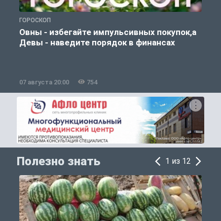
ГОРОСКОП
П
Овны - избегайте импульсивных покупок,а
Девы - наведите порядок в финансах
07 августа 20:00
754
0
Полезно знать
1 из 12