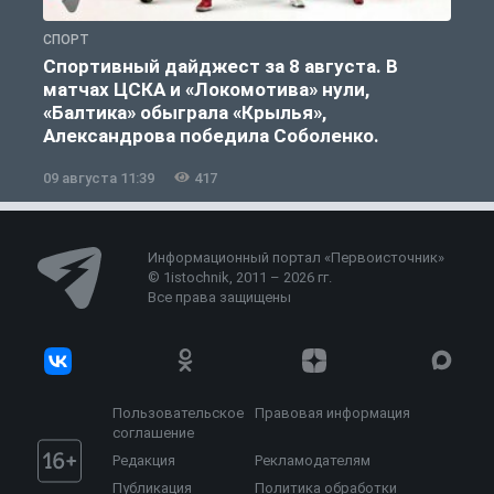
СПОРТ
С
Спортивный дайджест за 8 августа. В
матчах ЦСКА и «Локомотива» нули,
«Балтика» обыграла «Крылья»,
Александрова победила Соболенко.
09 августа 11:39
417
0
Информационный портал «Первоисточник»
© 1istochnik, 2011 – 2026 гг.
Все права защищены
Пользовательское
Правовая информация
соглашение
Редакция
Рекламодателям
Публикация
Политика обработки