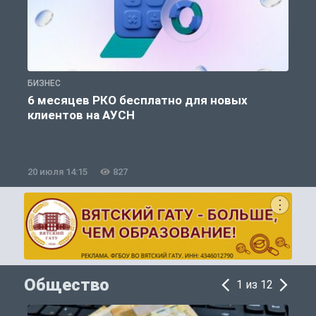
БИЗНЕС
Б
6 месяцев РКО бесплатно для новых
клиентов на АУСН
20 июля 14:15
827
0
Общество
1 из 12