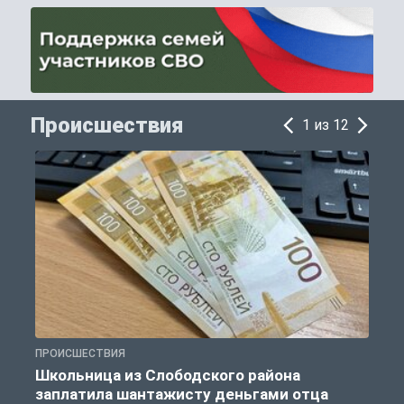
Происшествия
1 из 12
ПРОИСШЕСТВИЯ
П
Школьница из Слободского района
К
заплатила шантажисту деньгами отца