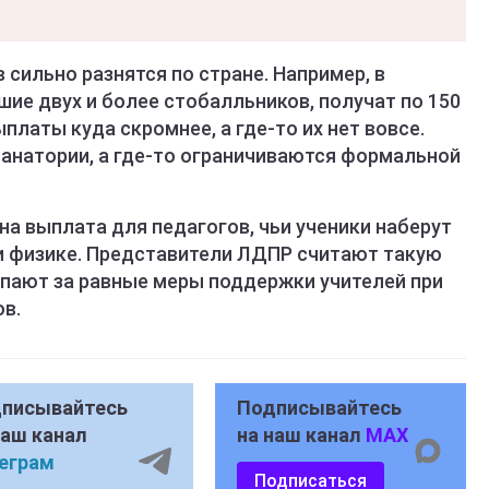
сильно разнятся по стране. Например, в
ие двух и более стобалльников, получат по 150
ыплаты куда скромнее, а где‑то их нет вовсе.
санатории, а где‑то ограничиваются формальной
а выплата для педагогов, чьи ученики наберут
и физике. Представители ЛДПР считают такую
пают за равные меры поддержки учителей при
ов.
писывайтесь
Подписывайтесь
наш канал
на наш канал
MAX
еграм
Подписаться