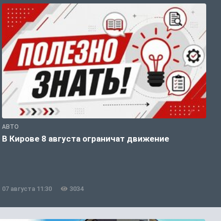
АВТО
П
В Кирове 8 августа ограничат движение
В
о
07 августа 11:30
3034
0