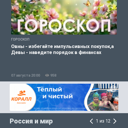
ГОРОСКОП
Г
Овны - избегайте импульсивных покупок,а
Девы - наведите порядок в финансах
07 августа 20:00
958
0
Россия и мир
1 из 12