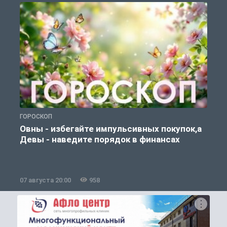
ГОРОСКОП
Г
Овны - избегайте импульсивных покупок,а
Девы - наведите порядок в финансах
07 августа 20:00
958
0