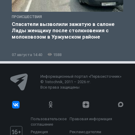
ПРОИСШЕСТВИЯ
П
Спасатели вызволили зажатую в салоне
Лады женщину после столкновения с
молоковозом в Уржумском районе
07 августа 14:40
1588
0
Информационный портал «Первоисточник»
© 1istochnik, 2011 – 2026 гг.
Все права защищены
Пользовательское
Правовая информация
соглашение
Редакция
Рекламодателям