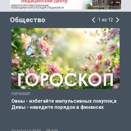
Общество
1 из 12
ГОРОСКОП
П
Овны - избегайте импульсивных покупок,а
Девы - наведите порядок в финансах
07 августа 20:00
949
0