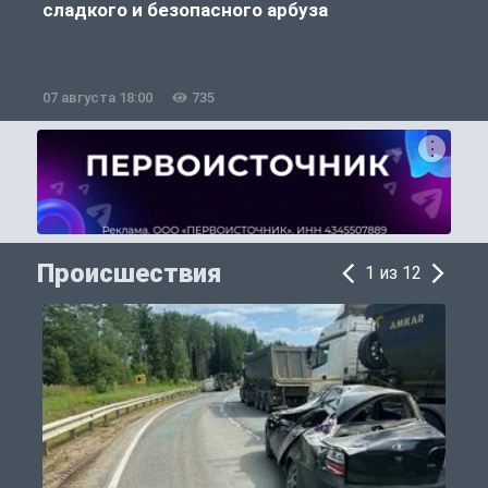
сладкого и безопасного арбуза
07 августа 18:00
735
0
Происшествия
1 из 12