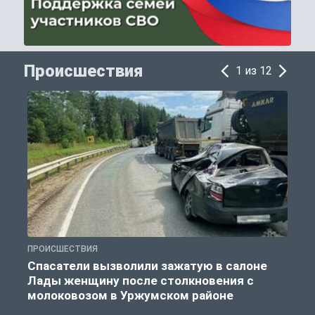
Происшествия
1 из 12
ПРОИСШЕСТВИЯ
П
Спасатели вызволили зажатую в салоне
Лады женщину после столкновения с
молоковозом в Уржумском районе