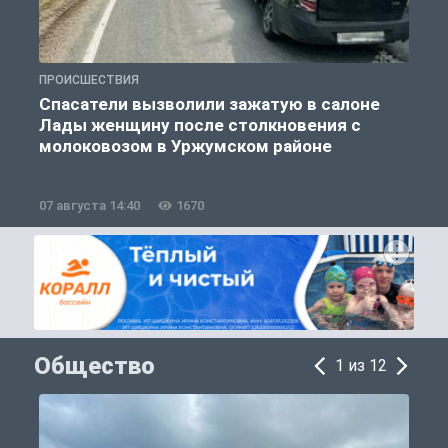
ПРОИСШЕСТВИЯ
Т
Спасатели вызволили зажатую в салоне
Лады женщину после столкновения с
молоковозом в Уржумском районе
07 августа 14:40
1670
0
Общество
1 из 12