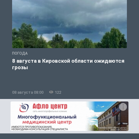
ПОГОДА
Г
8 августа в Кировской области ожидаются
грозы
08 августа 08:00
122
0