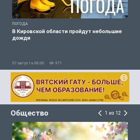
ПОГОДА
П
В Кировской области пройдут небольшие
дожди
07 августа 06:00
971
0
Общество
1 из 12