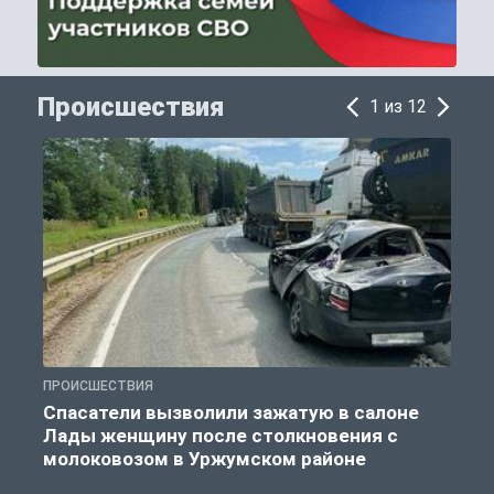
Происшествия
1 из 12
ПРОИСШЕСТВИЯ
П
Спасатели вызволили зажатую в салоне
Лады женщину после столкновения с
молоковозом в Уржумском районе