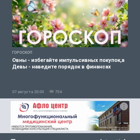
ГОРОСКОП
П
Овны - избегайте импульсивных покупок,а
Девы - наведите порядок в финансах
07 августа 20:00
754
0